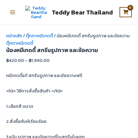
จำนวน
Skip
Original
Current
This
This
This
Main
น้อง
to
price
price
product
product
product
Teddy Bear Thailand
หมี
Menu
content
was:
is:
has
has
has
เทด
฿199.00.
฿139.00.
multiple
multiple
multiple
ดี้
variants.
variants.
variants.
สกรีน
หน้าหลัก
/
ตุ๊กตาหมีเทดดี้
/ น้องหมีเทดดี้ สกรีนรูปภาพ และข้อความ
รูปภาพ
The
The
The
ตุ๊กตาหมีเทดดี้
และ
options
options
options
น้องหมีเทดดี้ สกรีนรูปภาพ และข้อความ
ข้อความ
may
may
may
ชิ้น
฿
420.00
–
฿
1,990.00
be
be
be
chosen
chosen
chosen
หมีเทดดี้แท้ สกรีนรูปภาพ และข้อความฟรี
on
on
on
the
the
the
<h3> วิธีการสั่งซื้อสินค้า </h3>
product
product
product
page
page
page
1.เลือกสี ขนาด
2.สั่งซื้อกับห้เรียบร้อย
3.แจ้ง รูปภาพ และข้อความที่จะสกรีนในแชท