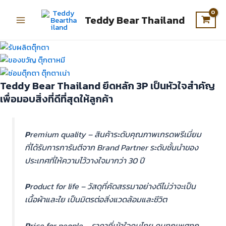
Skip
Original
Current
This
This
This
Main
to
price
price
product
product
product
Teddy Bear Thailand
Menu
content
was:
is:
has
has
has
฿199.00.
฿139.00.
multiple
multiple
multiple
variants.
variants.
variants.
The
The
The
options
options
options
Teddy Bear Thailand
ยึดหลัก 3P เป็นหัวใจสำคัญ
may
may
may
เพื่อมอบสิ่งที่ดีที่สุดให้ลูกค้า
be
be
be
chosen
chosen
chosen
on
on
on
P
remium quality – สินค้าระดับคุณภาพเกรดพรีเมี่ยม
the
the
the
ที่ได้รับการการันตีจาก Brand Partner ระดับชั้นนำของ
product
product
product
ประเทศที่ให้ความไว้วางใจมากว่า 30 ปี
page
page
page
P
roduct for life – วัสดุที่คัดสรรมาอย่างดีไม่ว่าจะเป็น
เนื้อผ้าและใย เป็นมิตรต่อสิ่งแวดล้อมและชีวิต
P
rice for people – ราคาที่เข้าใจคนไทย คนทุกเพศทุก